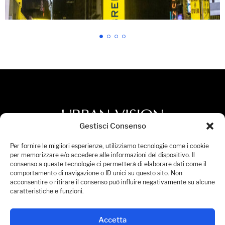
Gestisci Consenso
Privacy Policy
Per fornire le migliori esperienze, utilizziamo tecnologie come i cookie
per memorizzare e/o accedere alle informazioni del dispositivo. Il
Cookies Policy
consenso a queste tecnologie ci permetterà di elaborare dati come il
comportamento di navigazione o ID unici su questo sito. Non
Dichiarazione di Accessibilità
acconsentire o ritirare il consenso può influire negativamente su alcune
Gestisci Consensi
caratteristiche e funzioni.
© 2026 Urban Vision S.p.A. All Rights Reserved.
Accetta