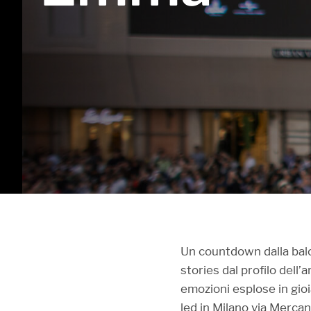
Un countdown dalla balc
stories dal profilo dell
emozioni esplose in gio
led in Milano via Mercan