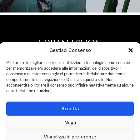
Gestisci Consenso
Privacy Policy
Per fornire le migliori esperienze, utilizziamo tecnologie come i cookie
per memorizzare e/o accedere alle informazioni del dispositivo. Il
Cookies Policy
consenso a queste tecnologie ci permetterà di elaborare dati come il
comportamento di navigazione o ID unici su questo sito. Non
Dichiarazione di Accessibilità
acconsentire o ritirare il consenso può influire negativamente su alcune
Gestisci Consensi
caratteristiche e funzioni.
© 2026 Urban Vision S.p.A. All Rights Reserved.
Accetta
P.IVA 08236441005
Nega
Visualizza le preferenze