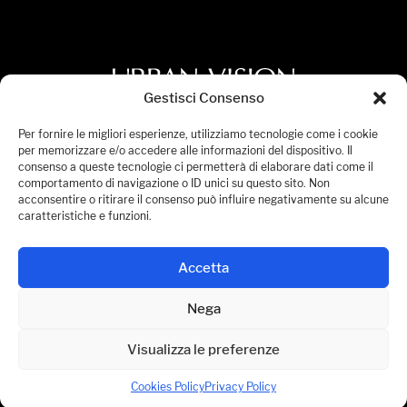
Gestisci Consenso
Privacy Policy
Per fornire le migliori esperienze, utilizziamo tecnologie come i cookie
per memorizzare e/o accedere alle informazioni del dispositivo. Il
Cookies Policy
consenso a queste tecnologie ci permetterà di elaborare dati come il
comportamento di navigazione o ID unici su questo sito. Non
Accessibility Statement
acconsentire o ritirare il consenso può influire negativamente su alcune
Manage Consent
caratteristiche e funzioni.
© 2026 Urban Vision S.p.A. All Rights Reserved.
Accetta
P.IVA 08236441005
Nega
Visualizza le preferenze
Cookies Policy
Privacy Policy