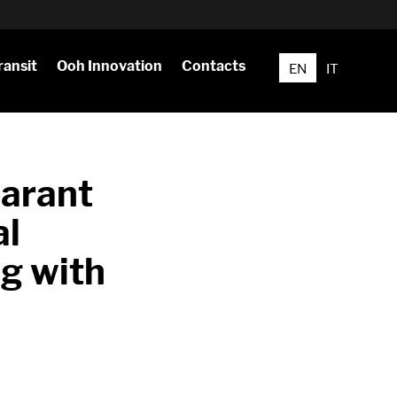
ransit
Ooh Innovation
Contacts
EN
IT
Marant
al
ng
with