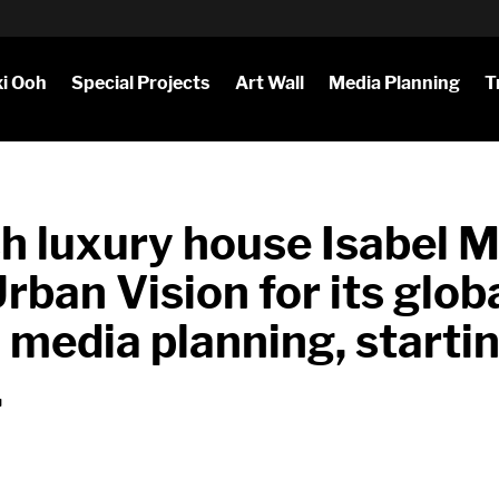
i Ooh
Special Projects
Art Wall
Media Planning
T
h luxury house Isabel 
rban Vision for its glob
media planning, starti
.