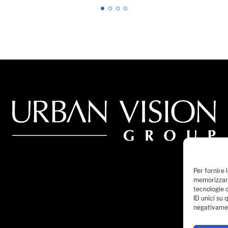
Per fornire 
memorizzare
tecnologie 
ID unici su 
negativamen